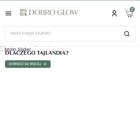
0

Co Dobrego Oferuje
Tajska Pielęgnacja?
DLACZEGO TAJLANDIA?
DOWIEDZ SIĘ WIĘCEJ
