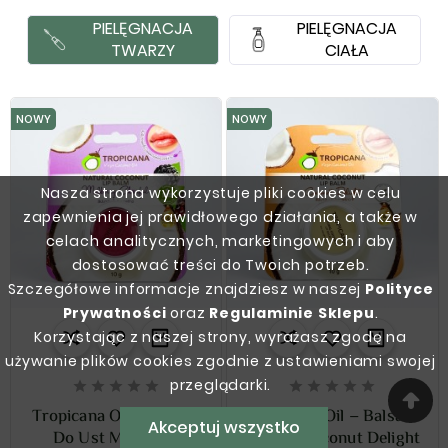
PIELĘGNACJA
PIELĘGNACJA
TWARZY
CIAŁA
NOWY
NOWY
Nasza strona wykorzystuje pliki cookies w celu
zapewnienia jej prawidłowego działania, a także w
celach analitycznych, marketingowych i aby
dostosować treści do Twoich potrzeb.
Szczegółowe informacje znajdziesz w naszej
Polityce
Prywatności
oraz
Regulaminie Sklepu
.
Korzystając z naszej strony, wyrażasz zgodę na
używanie plików cookies zgodnie z ustawieniami swojej
przeglądarki.










Tropicana Oil - Balsam
Tropicana Oil – Balsam
Akceptuj wszystko
Do Ust Mulberry
Do Ust Coconut Delight