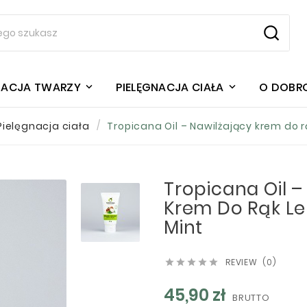
NACJA TWARZY
PIELĘGNACJA CIAŁA
O DOBR
Pielęgnacja ciała
Tropicana Oil – Nawilżający krem do 
Tropicana Oil –
Krem Do Rąk L
Mint
REVIEW (0)





45,90 zł
BRUTTO