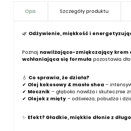
Opis
Szczegóły produktu
🌿
Odżywienie, miękkość i energetyzują
Poznaj
nawilżająco-zmiękczający krem 
wchłaniająca się formuła
pozostawia dło
💧
Co sprawia, że działa?
✔
Olej kokosowy & masło shea
– intensyw
✔
Mocznik
– głęboko nawilża i skutecznie z
✔
Olejek z mięty
– odświeża, pobudza i dzi
✨
Efekt? Gładkie, miękkie dłonie z dłu