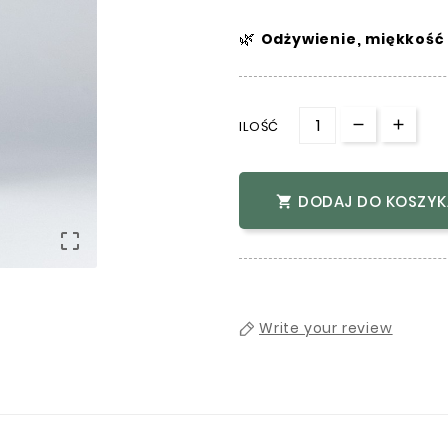
🌿
Odżywienie, miękkość
ILOŚĆ
DODAJ DO KOSZYK


Write your review