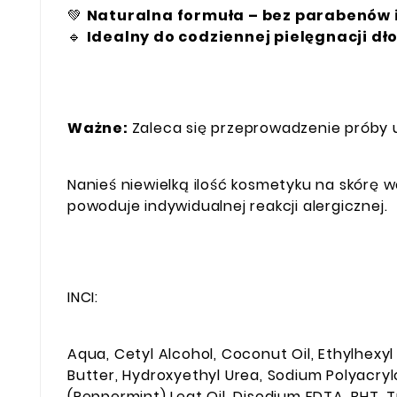
💚
Naturalna formuła – bez parabenów 
🔹
Idealny do codziennej pielęgnacji dło
Ważne:
Zaleca się przeprowadzenie próby 
Nanieś niewielką ilość kosmetyku na skórę w
powoduje indywidualnej reakcji alergicznej.
INCI:
Aqua, Cetyl Alcohol, Coconut Oil, Ethylhexyl
Butter, Hydroxyethyl Urea, Sodium Polyacr
(Peppermint) Leat Oil, Disodium EDTA, BHT, T