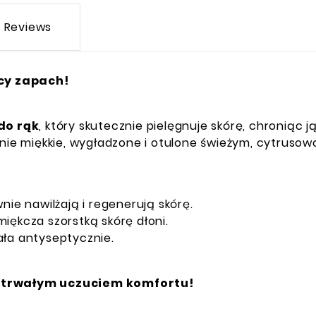
Reviews
cy zapach!
do rąk
, który skutecznie pielęgnuje skórę, chroniąc
nie miękkie, wygładzone i otulone świeżym, cytrus
nie nawilżają i regenerują skórę.
miękcza szorstką skórę dłoni.
ała antyseptycznie.
gotrwałym uczuciem komfortu!