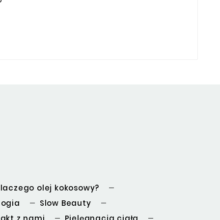
laczego olej kokosowy?
logia
Slow Beauty
akt z nami
Pielęgnacja ciała