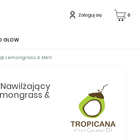
Zaloguj się
0
O GLOW
rąk Lemongrass & Mint
 Nawilżający
emongrass &